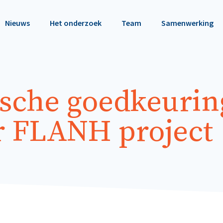
Nieuws
Het onderzoek
Team
Samenwerking
ische goedkeurin
r FLANH project