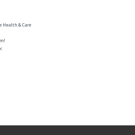
e Health & Care
om!
k: